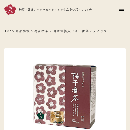
無双本舗は、マクロビオティック食品をお届けして40年
TOP
>
商品情報
>
梅醤番茶
>
国産生姜入り梅干番茶スティック