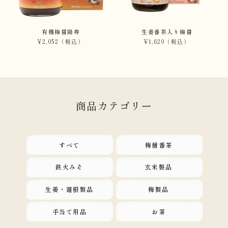
有機梅醤陽寿
生姜番茶入り梅醤
¥2,052
（税込）
¥1,620
（税込）
商品カテゴリー
すべて
梅醤番茶
鉄火みそ
玄米製品
生姜・蓮根製品
梅製品
手当て用品
お茶