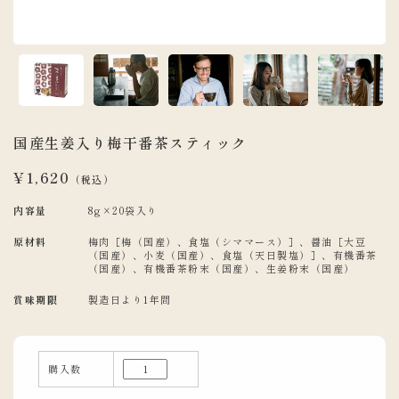
国産生姜入り梅干番茶スティック
¥1,620
（税込）
内容量
8g×20袋入り
原材料
梅肉［梅（国産）、食塩（シママース）］、醤油［大豆
（国産）、小麦（国産）、食塩（天日製塩）］、有機番茶
（国産）、有機番茶粉末（国産）、生姜粉末（国産）
賞味期限
製造日より1年間
購入数