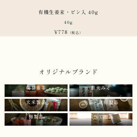
有機生姜末・ビン入 40g
40g
¥778
（税込）
オリジナルブランド
梅醤番茶
鉄火みそ
玄米製品
生姜・蓮根製品
梅製品
手当て用品