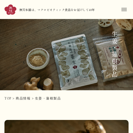
無双本舗は、マクロビオティック食品をお届けして40年
生姜・蓮根製品
TOP
>
商品情報
>
生姜・蓮根製品