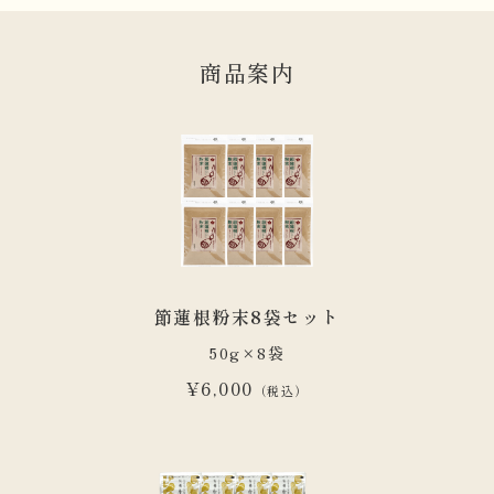
商品案内
節蓮根粉末8袋セット
50g×8袋
¥6,000
（税込）