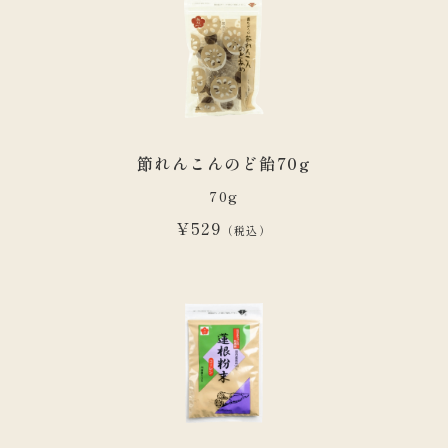
節れんこんのど飴70g
70g
¥529
（税込）