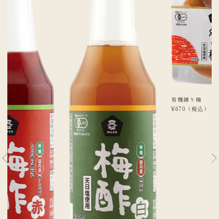
有機練り梅
¥670
（税込）