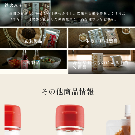
鉄火みそ
毎日の食卓に欠かせない「鉄火みそ」。玄米や白米を美味しくするだ
けでなく、自然薯を配合した栄養豊富な一品で健やかな食卓を。
玄米製品
生姜・蓮根製品
梅製品
身近な食べものによる
手当
て用品
その他商品情報