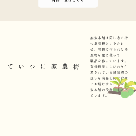
無双本舗は同じ志を持
つ農家様と力を合わ
せ、有機で作られた農
産物を主に使って
製品を作っています。
梅農家について
有機農業にこだわり生
産されている農家様の
想いを商品と共に食卓
にお届けすることが無
双本舗の役割だと考え
ています。
奈良
大和まごころ会
和歌山
有限会社 深見梅店