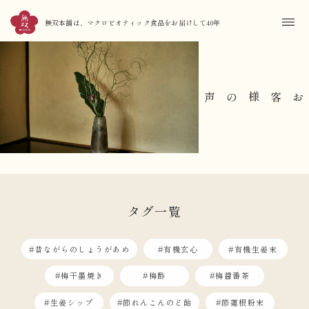
無双本舗は、マクロビオティック食品をお届けして40年
お客様の声
タグ一覧
#昔ながらのしょうがあめ
#有機玄心
#有機生姜末
#梅干墨焼き
#梅酢
#梅醤番茶
#生姜シップ
#節れんこんのど飴
#節蓮根粉末