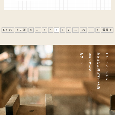
5 / 10
« 先頭
«
...
3
4
5
6
7
...
10
...
»
最後 »
お知らせ
お問い合わせ
特定商取引法に基づく表記
プライバシーポリシー